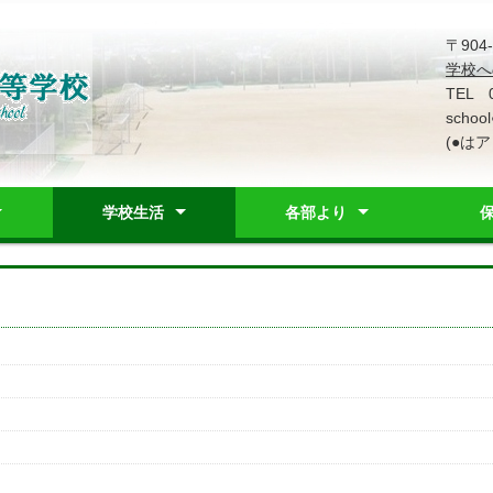
〒90
学校へ
TEL 
school
(●は
学校生活
各部より
歌
ス
置図
レット
基本方針
行事予定表
学校行事
部活動
教育課程
日課表
学校生活相談窓口
進路支援部
事務部
保健カウンセリング部
生徒支援部
生徒会