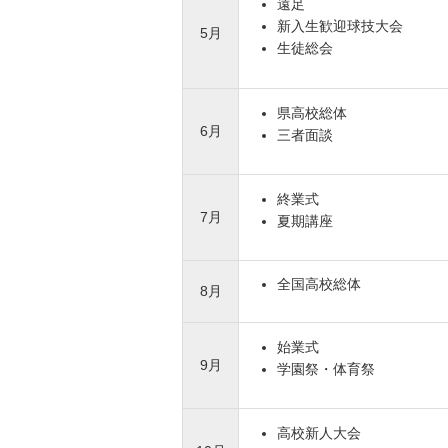
遠足
新入生歓迎球技大会
5月
生徒総会
県高校総体
6月
三者面談
終業式
7月
夏期講座
全国高校総体
8月
始業式
9月
学園祭・体育祭
高校新人大会