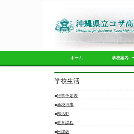
ホーム
学校案内
校長挨拶
躍進
校章・校訓・校
学校へのアクセ
学校施設教室配
学校要覧
学校案内パンフ
学校評価
学校いじめ防止
学校生活
行事予定表
学校行事
部活動
教育課程
日課表