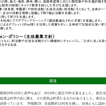
躍進
20年10月に産声をあげ、2015年に創立70年を迎えました。 創立
徒達は向学の志に燃え、その意気は軒昴たるものがありました。創立から
頑張っています。 学級数29、生徒数約1160名を擁し、自他ともに認