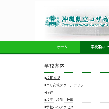
ホーム
学校案内
校長挨拶
コザ高校スクー
躍進
校章・校訓・校
学校へのアクセ
学校施設教室配
学校要覧
職員必携（内規
学校案内パンフ
学校評価
学校評議員の運
学校いじめ防止
学校案内
校長挨拶
コザ高校スクールポリシー
躍進
校章・校訓・校歌
学校へのアクセス