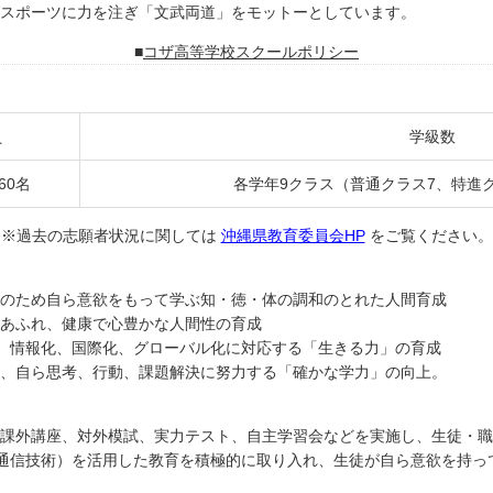
スポーツに力を注ぎ「文武両道」をモットーとしています。
コザ高等学校スクールポリシー
員
学級数
60名
各学年9クラス（普通クラス7、特進ク
※過去の志願者状況に関しては
沖縄県教育委員会HP
をご覧ください。
のため自ら意欲をもって学ぶ知・徳・体の調和のとれた人間育成
あふれ、健康で心豊かな人間性の育成
み、情報化、国際化、グローバル化に対応する「生きる力」の育成
、自ら思考、行動、課題解決に努力する「確かな学力」の向上。
課外講座、対外模試、実力テスト、自主学習会などを実施し、生徒・職
報通信技術）を活用した教育を積極的に取り入れ、生徒が自ら意欲を持っ