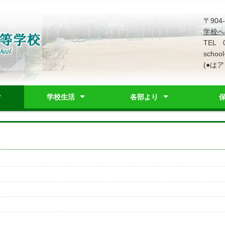
〒90
学校へ
TEL 
school
(●は
学校生活
各部より
ルポリシー
歌
ス
置図
）
レット
行事予定表
学校行事
部活動
教育課程・シラバス
日課表
学校生活相談窓口
進路指導部
事務部
保健カウンセリング部
生徒指導部
生徒会
営状況
基本方針