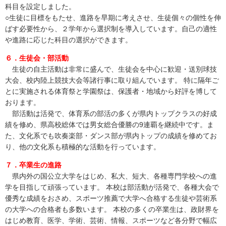
科目を設定しました。
○生徒に目標をもたせ、進路を早期に考えさせ、生徒個々の個性を伸
ばす必要性から、２学年から選択制を導入しています。自己の適性
や進路に応じた科目の選択ができます。
６．生徒会・部活動
生徒の自主活動は非常に盛んで、生徒会を中心に歓迎・送別球技
大会、校内陸上競技大会等諸行事に取り組んでいます。 特に隔年ご
とに実施される体育祭と学園祭は、保護者・地域から好評を博して
おります。
部活動は活発で、体育系の部活の多くが県内トップクラスの好成
績を修め、県高校総体では男女総合優勝の9連覇を継続中です。ま
た、文化系でも吹奏楽部・ダンス部が県内トップの成績を修めてお
り、他の文化系も積極的な活動を行っています。
７．卒業生の進路
県内外の国公立大学をはじめ、私大、短大、各種専門学校への進
学を目指して頑張っています。 本校は部活動が活発で、各種大会で
優秀な成績をおさめ、スポーツ推薦で大学へ合格する生徒や芸術系
の大学への合格者も多数います。 本校の多くの卒業生は、政財界を
はじめ教育、医学、学術、芸術、情報、スポーツなど各分野で幅広