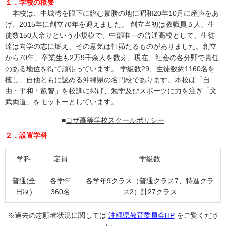
１．学校の概要
本校は、中城湾を眼下に臨む景勝の地に昭和20年10月に産声をあ
げ、2015年に創立70年を迎えました。 創立当初は教職員５人、生
徒数150人余りという小規模で、中部唯一の普通高校として、生徒
達は向学の志に燃え、その意気は軒昴たるものがありました。創立
から70年、卒業生も2万9千余人を数え、現在、社会の各分野で責任
のある地位を得て頑張っています。 学級数29、生徒数約1160名を
擁し、自他ともに認める沖縄県の名門校であります。本校は「自
由・平和・叡智」を校訓に掲げ、勉学及びスポーツに力を注ぎ「文
武両道」をモットーとしています。
コザ高等学校スクールポリシー
２．設置学科
学科
定員
学級数
普通(全
各学年
各学年9クラス（普通クラス7、特進クラ
日制)
360名
ス2）計27クラス
※過去の志願者状況に関しては
沖縄県教育委員会HP
をご覧くださ