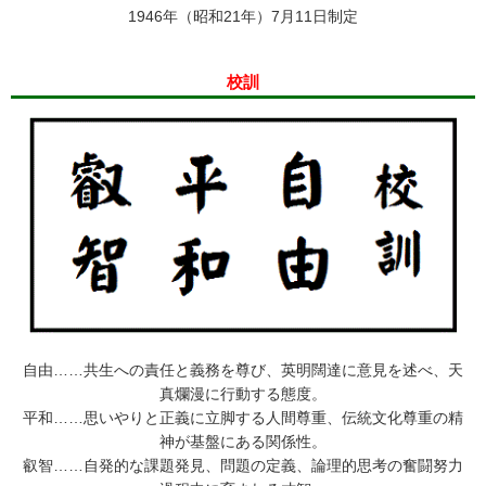
1946年（昭和21年）7月11日制定
校訓
自由……共生への責任と義務を尊び、英明闊達に意見を述べ、天
真爛漫に行動する態度。
平和……思いやりと正義に立脚する人間尊重、伝統文化尊重の精
神が基盤にある関係性。
叡智……自発的な課題発見、問題の定義、論理的思考の奮闘努力