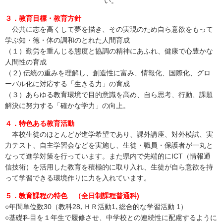
い。
３．教育目標・教育方針
公共に志を高くして夢を描き、その実現のため自ら意欲をもって
学ぶ知・徳・体の調和のとれた人間育成
（１）勤労を重んじる態度と協調の精神にあふれ、健康で心豊かな
人間性の育成
（２) 伝統の重みを理解し、創造性に富み、情報化、国際化、グロ
ーバル化に対応する「生きる力」の育成
（３）あらゆる教育環境で目的意識を高め、自ら思考、行動、課題
解決に努力する「確かな学力」の向上。
４．特色ある教育活動
本校生徒のほとんどが進学希望であり、課外講座、対外模試、実
力テスト、自主学習会などを実施し、生徒・職員・保護者が一丸と
なって進学対策を行っています。また県内で先端的にICT（情報通
信技術）を活用した教育を積極的に取り入れ、生徒が自ら意欲を持
って学習できる環境作りに力を入れています。
５．教育課程の特色 （全日制課程普通科)
○年間単位数30（教科28､ＨＲ活動1､総合的な学習活動 1）
○基礎科目を１年生で履修させ、中学校との連続性に配慮するように