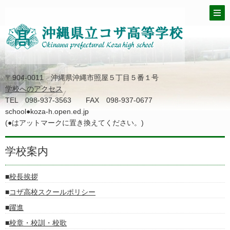
〒904-0011 沖縄県沖縄市照屋５丁目５番１号
学校へのアクセス
TEL 098-937-3563 FAX 098-937-0677
school●koza-h.open.ed.jp
(●はアットマークに置き換えてください。)
学校案内
校長挨拶
コザ高校スクールポリシー
躍進
校章・校訓・校歌