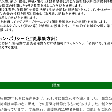
躍進
20年10月に産声をあげ、2015年に創立70年を迎えました。 創立
徒達は向学の志に燃え、その意気は軒昴たるものがありました。創立から
頑張っています。 学級数29、生徒数約1160名を擁し、自他ともに認