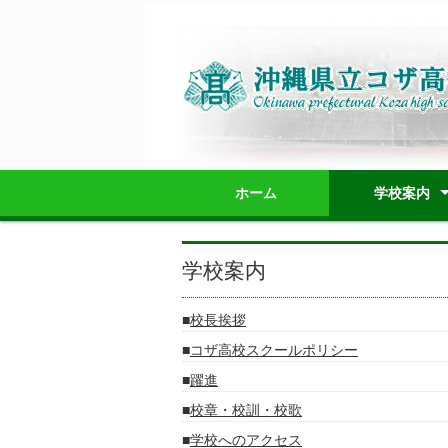
ホーム
学校案内
校長挨拶
コザ高校スクー
躍進
校章・校訓・校
学校へのアクセ
学校施設教室配
学校要覧
職員必携（内規
学校案内パンフ
学校評価
学校評議員の運
学校いじめ防止
学校案内
校長挨拶
コザ高校スクールポリシー
躍進
校章・校訓・校歌
学校へのアクセス