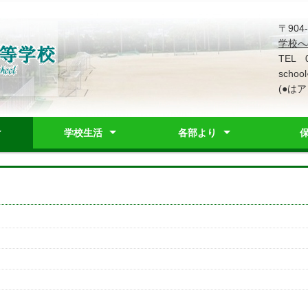
〒90
学校へ
TEL 
school
(●は
学校生活
各部より
ルポリシー
歌
ス
置図
）
レット
行事予定表
学校行事
部活動
教育課程・シラバス
日課表
学校生活相談窓口
進路指導部
事務部
保健カウンセリング部
生徒指導部
生徒会
営状況
基本方針