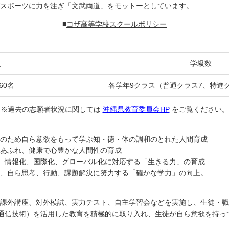
スポーツに力を注ぎ「文武両道」をモットーとしています。
コザ高等学校スクールポリシー
員
学級数
60名
各学年9クラス（普通クラス7、特進ク
※過去の志願者状況に関しては
沖縄県教育委員会HP
をご覧ください。
のため自ら意欲をもって学ぶ知・徳・体の調和のとれた人間育成
あふれ、健康で心豊かな人間性の育成
み、情報化、国際化、グローバル化に対応する「生きる力」の育成
、自ら思考、行動、課題解決に努力する「確かな学力」の向上。
課外講座、対外模試、実力テスト、自主学習会などを実施し、生徒・職
報通信技術）を活用した教育を積極的に取り入れ、生徒が自ら意欲を持っ